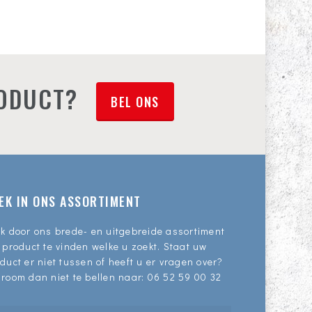
RODUCT?
BEL ONS
EK IN ONS ASSORTIMENT
k door ons brede- en uitgebreide assortiment
 product te vinden welke u zoekt. Staat uw
duct er niet tussen of heeft u er vragen over?
room dan niet te bellen naar:
06 52 59 00 32