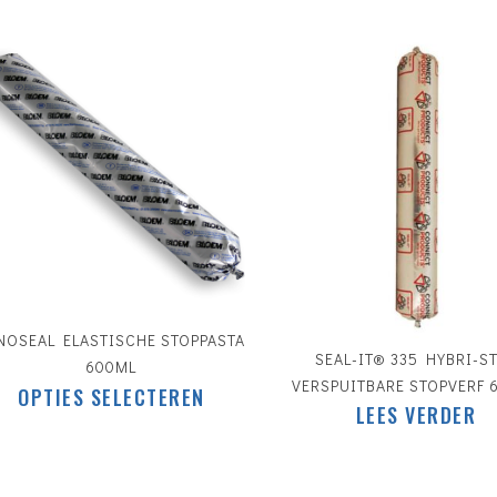
€
200.00
NOSEAL ELASTISCHE STOPPASTA
SEAL-IT® 335 HYBRI-S
600ML
VERSPUITBARE STOPVERF 
Dit
OPTIES SELECTEREN
LEES VERDER
product
heeft
meerdere
variaties.