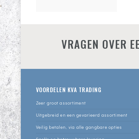
VRAGEN OVER EE
VOORDELEN KVA TRADING
Zeer groot assortiment
Uitgebreid en een gevarieerd assortiment
Veilig betalen, via alle gangbare opties