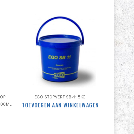
€
13.95
TOP
EGO STOPVERF SB-11 5KG
600ML
TOEVOEGEN AAN WINKELWAGEN