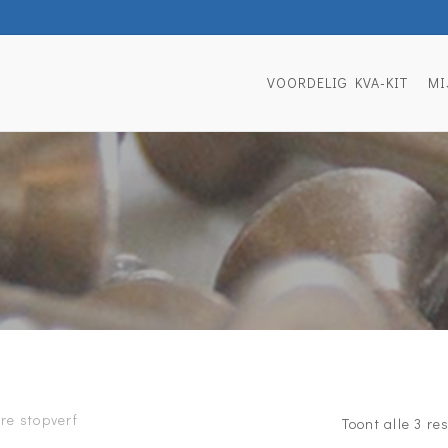
VOORDELIG KVA-KIT
MI
re stopverf
Toont alle 3 re