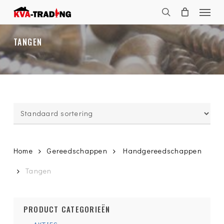
Skip
Menu
to
search
main
content
TANGEN
Home
Gereedschappen
Handgereedschappen
Tangen
PRODUCT CATEGORIEËN