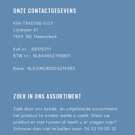
ONZE CONTACTGEGEVENS
KVA-TRADING V.O.F.
Lijnbaan 67
1969 ND Heemskerk
KvK nr. : 88515311
BTW nr.: NL864662798B01
Bank: NL53INGB0006219385
ZOEK IN ONS ASSORTIMENT
Zoek door ons brede- en uitgebreide assortiment
het product te vinden welke u zoekt. Staat uw
product er niet tussen of heeft u er vragen over?
Schroom dan niet te bellen naar:
06 52 59 00 32