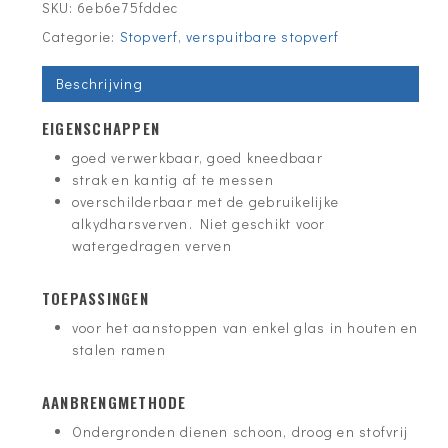
SKU:
6eb6e75fddec
Categorie:
Stopverf, verspuitbare stopverf
Beschrijving
EIGENSCHAPPEN
goed verwerkbaar, goed kneedbaar
strak en kantig af te messen
overschilderbaar met de gebruikelijke
alkydharsverven. Niet geschikt voor
watergedragen verven
TOEPASSINGEN
voor het aanstoppen van enkel glas in houten en
stalen ramen
AANBRENGMETHODE
Ondergronden dienen schoon, droog en stofvrij