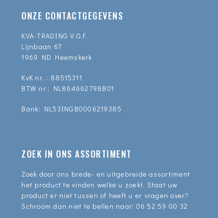
ONZE CONTACTGEGEVENS
KVA-TRADING V.O.F.
Lijnbaan 67
1969 ND Heemskerk
KvK nr. : 88515311
BTW nr.: NL864662798B01
Bank: NL53INGB0006219385
ZOEK IN ONS ASSORTIMENT
Zoek door ons brede- en uitgebreide assortiment
het product te vinden welke u zoekt. Staat uw
product er niet tussen of heeft u er vragen over?
Schroom dan niet te bellen naar:
06 52 59 00 32