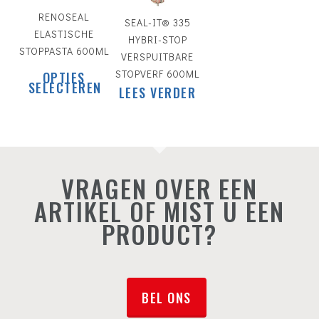
RENOSEAL
SEAL-IT® 335
ELASTISCHE
HYBRI-STOP
STOPPASTA 600ML
VERSPUITBARE
Dit
STOPVERF 600ML
OPTIES
product
SELECTEREN
LEES VERDER
heeft
meerdere
variaties.
Deze
optie
kan
VRAGEN OVER EEN
gekozen
ARTIKEL OF MIST U EEN
worden
PRODUCT?
op
de
productpagina
BEL ONS