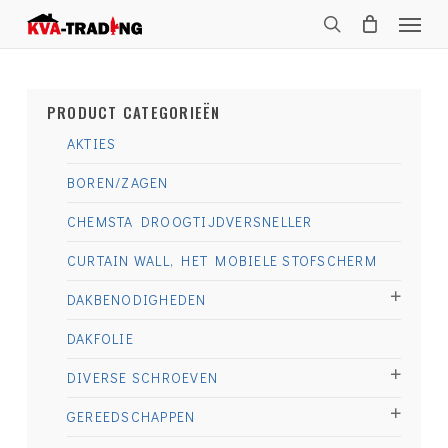
Skip
Menu
to
search
main
content
PRODUCT CATEGORIEËN
AKTIES
BOREN/ZAGEN
CHEMSTA DROOGTIJDVERSNELLER
CURTAIN WALL, HET MOBIELE STOFSCHERM
DAKBENODIGHEDEN
DAKFOLIE
DIVERSE SCHROEVEN
GEREEDSCHAPPEN