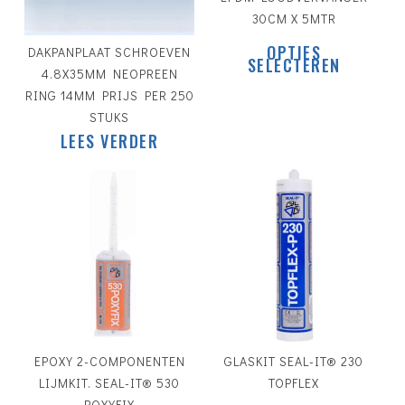
30CM X 5MTR
Dit
OPTIES
DAKPANPLAAT SCHROEVEN
pro
SELECTEREN
4.8X35MM NEOPREEN
heef
RING 14MM PRIJS PER 250
mee
STUKS
vari
Dez
LEES VERDER
opti
kan
gek
€
6.21
wor
€
10.42
op
de
pro
EPOXY 2-COMPONENTEN
GLASKIT SEAL-IT® 230
LIJMKIT. SEAL-IT® 530
TOPFLEX
Dit
POXYFIX