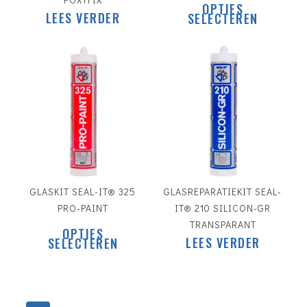
OPTIES
pro
LEES VERDER
SELECTEREN
heef
mee
vari
Dez
€
5.30
opti
€
8.63
kan
gek
wor
op
de
pro
GLASKIT SEAL-IT® 325
GLASREPARATIEKIT SEAL-
PRO-PAINT
IT® 210 SILICON-GR
Dit
TRANSPARANT
OPTIES
product
LEES VERDER
SELECTEREN
heeft
meerdere
variaties.
Deze