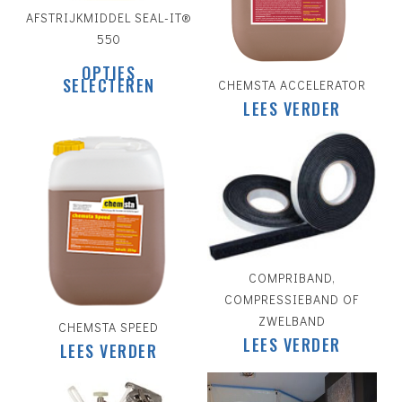
AFSTRIJKMIDDEL SEAL-IT®
550
Dit
OPTIES
product
SELECTEREN
CHEMSTA ACCELERATOR
heeft
LEES VERDER
meerdere
variaties.
Deze
optie
kan
gekozen
worden
op
de
COMPRIBAND,
productpagina
COMPRESSIEBAND OF
ZWELBAND
CHEMSTA SPEED
LEES VERDER
LEES VERDER
€
200.00