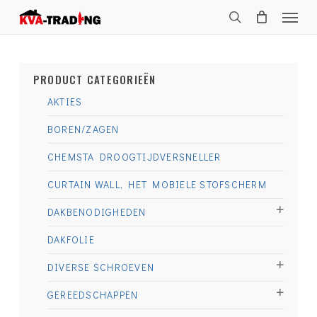
Skip
Menu
to
search
main
content
PRODUCT CATEGORIEËN
AKTIES
BOREN/ZAGEN
CHEMSTA DROOGTIJDVERSNELLER
CURTAIN WALL, HET MOBIELE STOFSCHERM
DAKBENODIGHEDEN
DAKFOLIE
DIVERSE SCHROEVEN
GEREEDSCHAPPEN