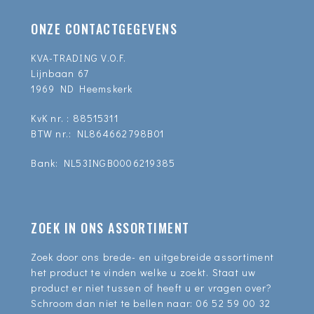
ONZE CONTACTGEGEVENS
KVA-TRADING V.O.F.
Lijnbaan 67
1969 ND Heemskerk
KvK nr. : 88515311
BTW nr.: NL864662798B01
Bank: NL53INGB0006219385
ZOEK IN ONS ASSORTIMENT
Zoek door ons brede- en uitgebreide assortiment
het product te vinden welke u zoekt. Staat uw
product er niet tussen of heeft u er vragen over?
Schroom dan niet te bellen naar:
06 52 59 00 32