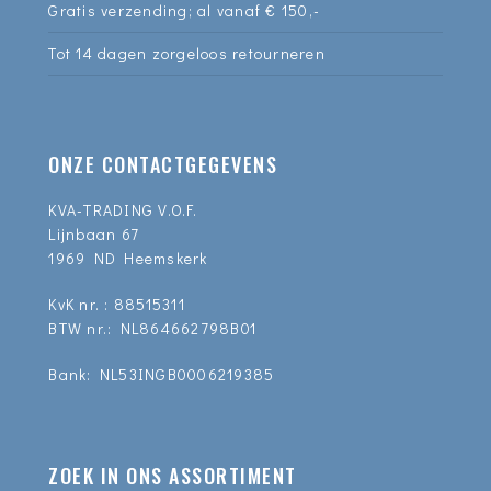
Gratis verzending; al vanaf € 150,-
Tot 14 dagen zorgeloos retourneren
ONZE CONTACTGEGEVENS
KVA-TRADING V.O.F.
Lijnbaan 67
1969 ND Heemskerk
KvK nr. : 88515311
BTW nr.: NL864662798B01
Bank: NL53INGB0006219385
ZOEK IN ONS ASSORTIMENT