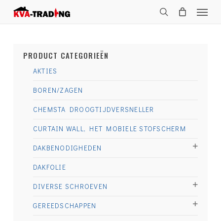
Skip
Menu
to
search
main
content
PRODUCT CATEGORIEËN
AKTIES
BOREN/ZAGEN
CHEMSTA DROOGTIJDVERSNELLER
CURTAIN WALL, HET MOBIELE STOFSCHERM
DAKBENODIGHEDEN
DAKFOLIE
DIVERSE SCHROEVEN
GEREEDSCHAPPEN