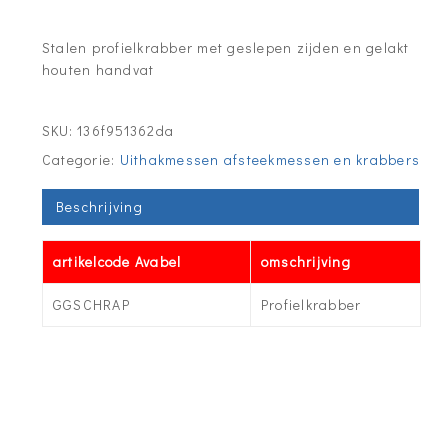
Stalen profielkrabber met geslepen zijden en gelakt
houten handvat
SKU:
136f951362da
Categorie:
Uithakmessen afsteekmessen en krabbers
Beschrijving
artikelcode Avabel
omschrijving
GGSCHRAP
Profielkrabber