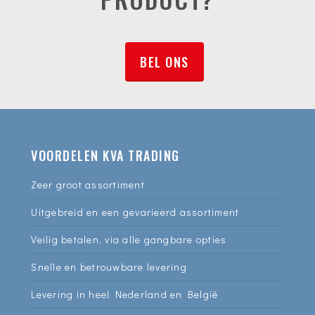
BEL ONS
VOORDELEN KVA TRADING
Zeer groot assortiment
Uitgebreid en een gevarieerd assortiment
Veilig betalen, via alle gangbare opties
Snelle en betrouwbare levering
Levering in heel Nederland en België