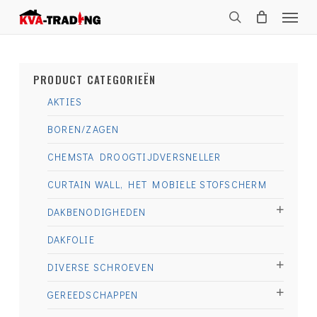
Skip
Menu
to
search
main
content
PRODUCT CATEGORIEËN
AKTIES
BOREN/ZAGEN
CHEMSTA DROOGTIJDVERSNELLER
CURTAIN WALL, HET MOBIELE STOFSCHERM
DAKBENODIGHEDEN
DAKFOLIE
DIVERSE SCHROEVEN
GEREEDSCHAPPEN