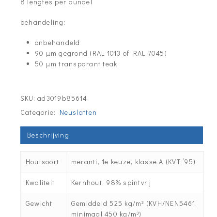
8 lengtes per bundel
behandeling:
onbehandeld
90 µm gegrond (RAL 1013 of RAL 7045)
50 µm transparant teak
SKU:
ad3019b85614
Categorie:
Neuslatten
Beschrijving
Houtsoort
meranti, 1e keuze, klasse A (KVT ’95)
Kwaliteit
Kernhout, 98% spintvrij
Gewicht
Gemiddeld 525 kg/m³ (KVH/NEN5461,
minimaal 450 kg/m³)