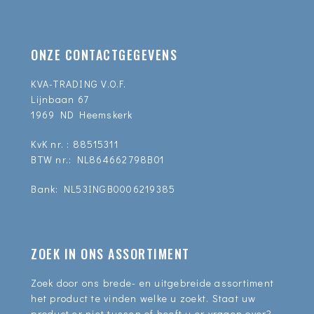
ONZE CONTACTGEGEVENS
KVA-TRADING V.O.F.
Lijnbaan 67
1969 ND Heemskerk
KvK nr. : 88515311
BTW nr.: NL864662798B01
Bank: NL53INGB0006219385
ZOEK IN ONS ASSORTIMENT
Zoek door ons brede- en uitgebreide assortiment
het product te vinden welke u zoekt. Staat uw
product er niet tussen of heeft u er vragen over?