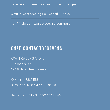
Levering in heel Nederland en België
Gratis verzending; al vanaf € 150,-
Tot 14 dagen zorgeloos retourneren
ONZE CONTACTGEGEVENS
KVA-TRADING V.O.F.
Lijnbaan 67
1969 ND Heemskerk
KvK nr. : 88515311
BTW nr.: NL864662798B01
Bank: NL53INGB0006219385