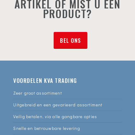
ARTIKEL OF MIST U EEN
PRODUCT?
BEL ONS
VOORDELEN KVA TRADING
Zeer groot assortiment
Uitgebreid en een gevarieerd assortiment
Veilig betalen, via alle gangbare opties
Snelle en betrouwbare levering