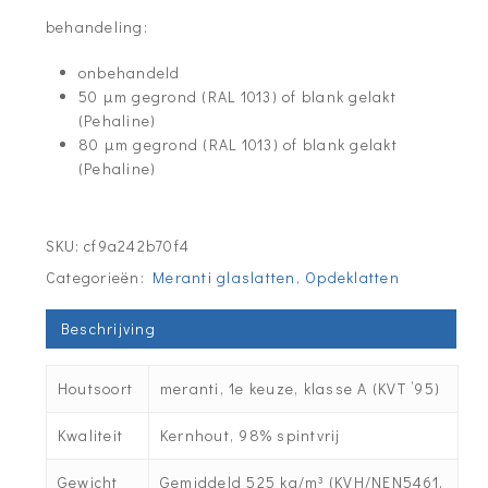
behandeling:
onbehandeld
50 µm gegrond (RAL 1013) of blank gelakt
(Pehaline)
80 µm gegrond (RAL 1013) of blank gelakt
(Pehaline)
SKU:
cf9a242b70f4
Categorieën:
Meranti glaslatten
,
Opdeklatten
Beschrijving
Houtsoort
meranti, 1e keuze, klasse A (KVT ’95)
Kwaliteit
Kernhout, 98% spintvrij
Gewicht
Gemiddeld 525 kg/m³ (KVH/NEN5461,