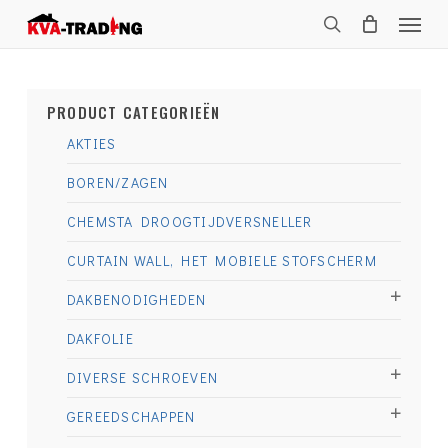
Skip
Menu
to
search
main
content
PRODUCT CATEGORIEËN
AKTIES
BOREN/ZAGEN
CHEMSTA DROOGTIJDVERSNELLER
CURTAIN WALL, HET MOBIELE STOFSCHERM
DAKBENODIGHEDEN
DAKFOLIE
DIVERSE SCHROEVEN
GEREEDSCHAPPEN