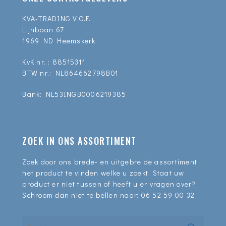
KVA-TRADING V.O.F.
Lijnbaan 67
1969 ND Heemskerk
KvK nr. : 88515311
BTW nr.: NL864662798B01
Bank: NL53INGB0006219385
ZOEK IN ONS ASSORTIMENT
Zoek door ons brede- en uitgebreide assortiment
het product te vinden welke u zoekt. Staat uw
product er niet tussen of heeft u er vragen over?
Schroom dan niet te bellen naar:
06 52 59 00 32