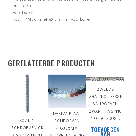
en steen
Voorboren:
Kozijn/Muur met ∅ 6,2 mm voorboren.
€
15.95
GERELATEERDE PRODUCTEN
€
15.55
ZWEEDS
RABAT/POTDEKSEL
SCHROEVEN
ZWART RVS 410
DAKPANPLAAT
4.0×50 200ST.
KOZIJN
SCHROEVEN
SCHROEVEN CK
4.8X35MM
TOEVOEGEN
AAN
7.5 X 112 TX-30
NEOPREEN RING