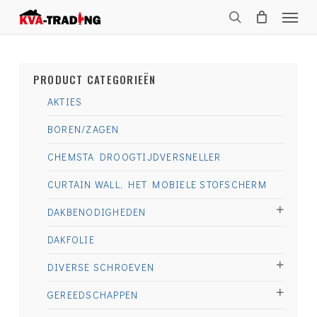
Skip
Menu
to
search
main
content
PRODUCT CATEGORIEËN
AKTIES
BOREN/ZAGEN
CHEMSTA DROOGTIJDVERSNELLER
CURTAIN WALL, HET MOBIELE STOFSCHERM
DAKBENODIGHEDEN
DAKFOLIE
DIVERSE SCHROEVEN
GEREEDSCHAPPEN