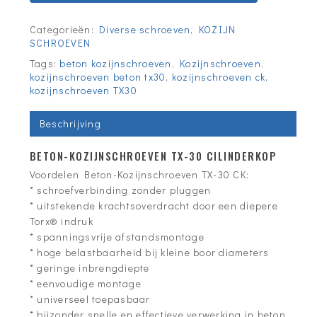
Categorieën:
Diverse schroeven
,
KOZIJN
SCHROEVEN
Tags:
beton kozijnschroeven
,
Kozijnschroeven
,
kozijnschroeven beton tx30
,
kozijnschroeven ck
,
kozijnschroeven TX30
Beschrijving
BETON-KOZIJNSCHROEVEN TX-30 CILINDERKOP
Voordelen Beton-Kozijnschroeven TX-30 CK:
* schroefverbinding zonder pluggen
* uitstekende krachtsoverdracht door een diepere
Torx® indruk
* spanningsvrije afstandsmontage
* hoge belastbaarheid bij kleine boor diameters
* geringe inbrengdiepte
* eenvoudige montage
* universeel toepasbaar
* bijzonder snelle en effectieve verwerking in beton