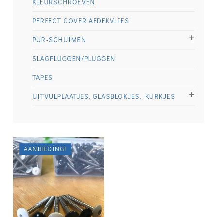
KLEURSCHROEVEN
PERFECT COVER AFDEKVLIES
PUR-SCHUIMEN
SLAGPLUGGEN/PLUGGEN
TAPES
UITVULPLAATJES, GLASBLOKJES, KURKJES
€
10.50
€
28.75
AANBIEDING!