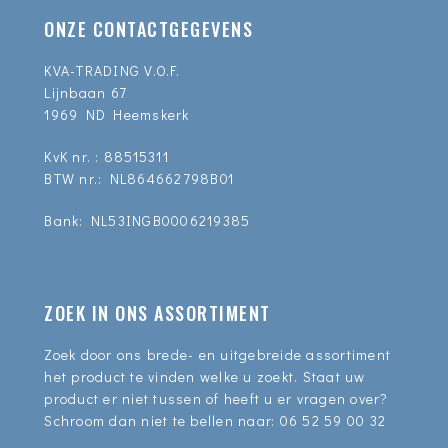
ONZE CONTACTGEGEVENS
KVA-TRADING V.O.F.
Lijnbaan 67
1969 ND Heemskerk
KvK nr. : 88515311
BTW nr.: NL864662798B01
Bank: NL53INGB0006219385
ZOEK IN ONS ASSORTIMENT
Zoek door ons brede- en uitgebreide assortiment
het product te vinden welke u zoekt. Staat uw
product er niet tussen of heeft u er vragen over?
Schroom dan niet te bellen naar:
06 52 59 00 32