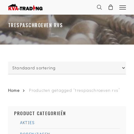
Skip
Menu
to
search
main
content
TRESPASCHROEVEN RVS
Home
Producten getagged “trespaschroeven rvs”
PRODUCT CATEGORIEËN
AKTIES