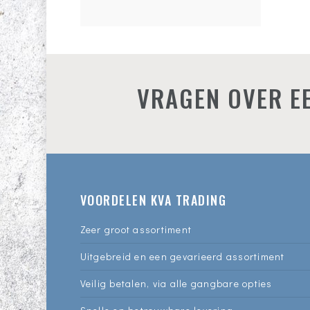
VRAGEN OVER EE
VOORDELEN KVA TRADING
Zeer groot assortiment
Uitgebreid en een gevarieerd assortiment
Veilig betalen, via alle gangbare opties