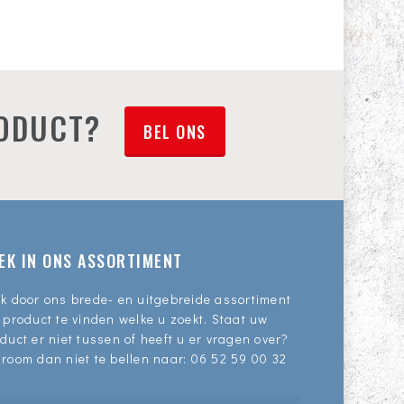
RODUCT?
BEL ONS
EK IN ONS ASSORTIMENT
k door ons brede- en uitgebreide assortiment
 product te vinden welke u zoekt. Staat uw
duct er niet tussen of heeft u er vragen over?
room dan niet te bellen naar:
06 52 59 00 32