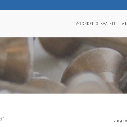
VOORDELIG KVA-KIT
MI
d”
Enig r