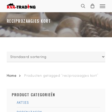
Skip
Menu
to
search
main
content
RECIPROZAAGJES KORT
Home
Producten getagged “reciprozaagjes kort”
PRODUCT CATEGORIEËN
AKTIES