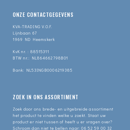
ONZE CONTACTGEGEVENS
KVA-TRADING V.O.F.
Lijnbaan 67
1969 ND Heemskerk
KvK nr. : 88515311
BTW nr.: NL864662798B01
Bank: NL53INGB0006219385
ZOEK IN ONS ASSORTIMENT
Zoek door ons brede- en uitgebreide assortiment
het product te vinden welke u zoekt. Staat uw
product er niet tussen of heeft u er vragen over?
Schroom dan niet te bellen naar:
06 52 59 00 32