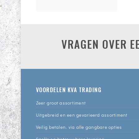
VRAGEN OVER EE
VOORDELEN KVA TRADING
Zeer groot assortiment
Uitgebreid en een gevarieerd assortiment
Veilig betalen, via alle gangbare opties