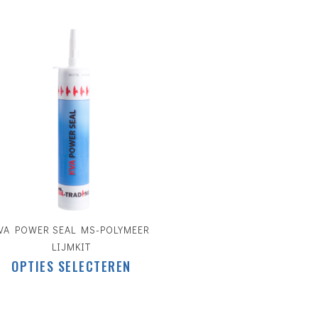
€
5.75
VA POWER SEAL MS-POLYMEER
LIJMKIT
Dit
OPTIES SELECTEREN
product
heeft
meerdere