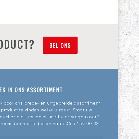
RODUCT?
BEL ONS
EK IN ONS ASSORTIMENT
k door ons brede- en uitgebreide assortiment
 product te vinden welke u zoekt. Staat uw
duct er niet tussen of heeft u er vragen over?
room dan niet te bellen naar:
06 52 59 00 32