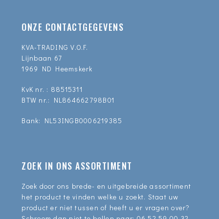
ONZE CONTACTGEGEVENS
KVA-TRADING V.O.F.
Lijnbaan 67
1969 ND Heemskerk
KvK nr. : 88515311
BTW nr.: NL864662798B01
Bank: NL53INGB0006219385
ZOEK IN ONS ASSORTIMENT
Zoek door ons brede- en uitgebreide assortiment
het product te vinden welke u zoekt. Staat uw
product er niet tussen of heeft u er vragen over?
Schroom dan niet te bellen naar:
06 52 59 00 32