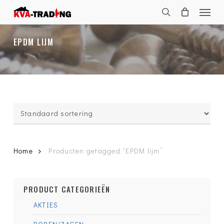
Skip
Menu
to
search
main
content
EPDM LIJM
Home
Producten getagged “EPDM lijm”
PRODUCT CATEGORIEËN
AKTIES